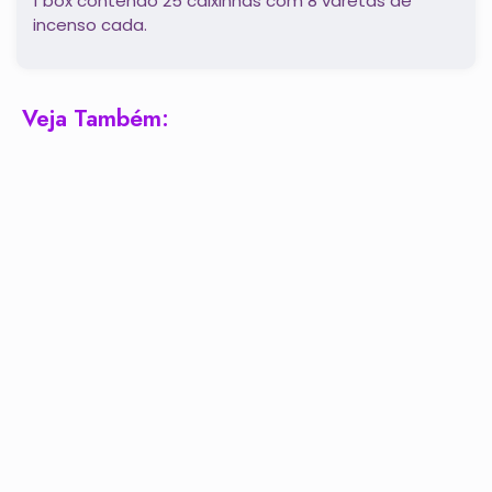
1 box contendo 25 caixinhas com 8 varetas de
incenso cada.
Veja Também: