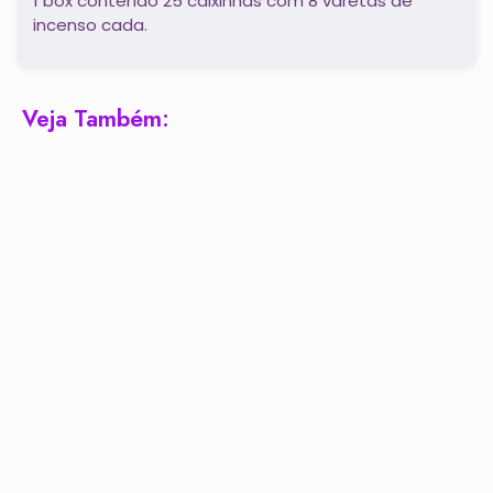
1 box contendo 25 caixinhas com 8 varetas de
incenso cada.
Veja Também: