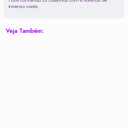
1 box contendo 25 caixinhas com 8 varetas de
incenso cada.
Veja Também: