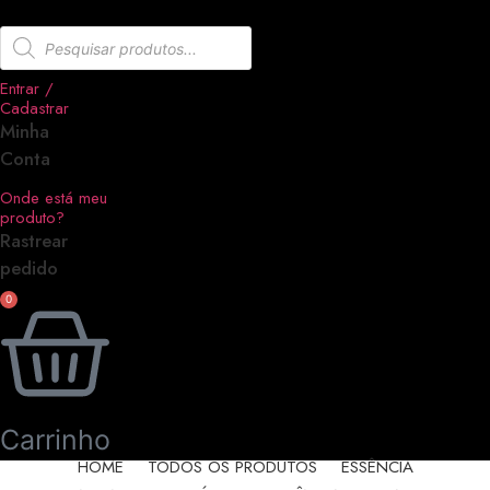
Ir
Pesquisar
para
produtos
o
Entrar /
conteúdo
Cadastrar
Minha
Conta
Onde está meu
produto?
Rastrear
pedido
0
Carrinho
HOME
TODOS OS PRODUTOS
ESSÊNCIA