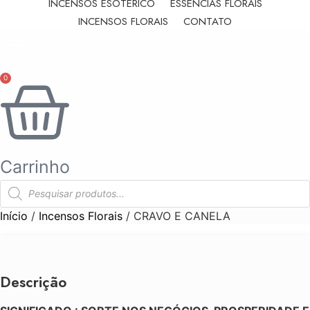
INCENSOS ESOTÉRICO
ESSÊNCIAS FLORAIS
INCENSOS FLORAIS
CONTATO
0
Carrinho
Pesquisar
produtos
Início
/
Incensos Florais
/ CRAVO E CANELA
Descrição