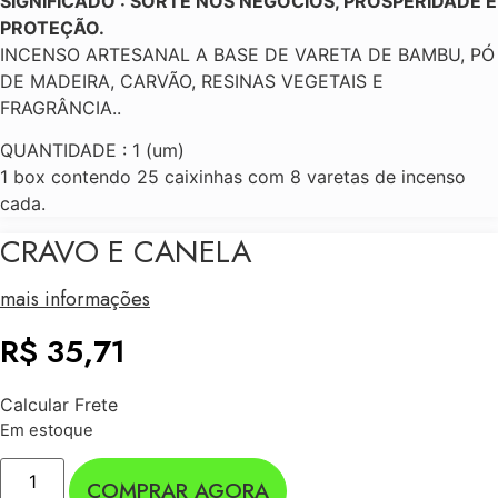
SIGNIFICADO : SORTE NOS NEGÓCIOS, PROSPERIDADE E
PROTEÇÃO.
INCENSO ARTESANAL A BASE DE VARETA DE BAMBU, PÓ
DE MADEIRA, CARVÃO, RESINAS VEGETAIS E
FRAGRÂNCIA..
QUANTIDADE : 1 (um)
1 box contendo 25 caixinhas com 8 varetas de incenso
cada.
CRAVO E CANELA
mais informações
R$
35,71
Calcular Frete
Em estoque
CRAVO
E
COMPRAR AGORA