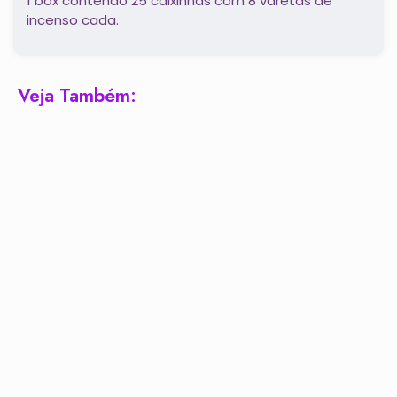
1 box contendo 25 caixinhas com 8 varetas de
incenso cada.
Veja Também: