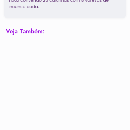
1 box contendo 25 caixinhas com 8 varetas de
incenso cada.
Veja Também: