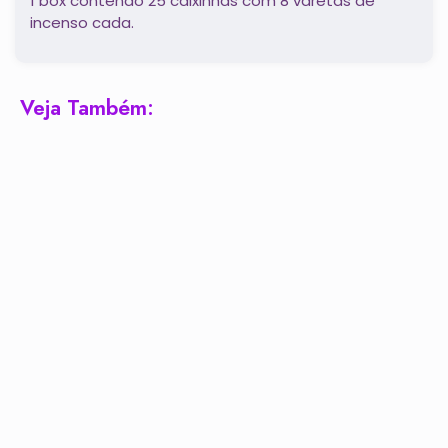
1 box contendo 25 caixinhas com 8 varetas de
incenso cada.
Veja Também: