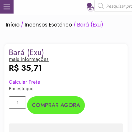
0
Início
/
Incensos Esotérico
/ Bará (Exu)
Bará (Exu)
mais informações
R$
35,71
Calcular Frete
Em estoque
COMPRAR AGORA