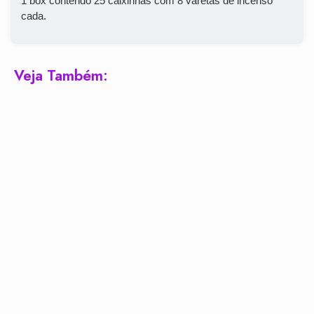
1 box contendo 25 caixinhas com 8 varetas de incenso
cada.
Veja Também: