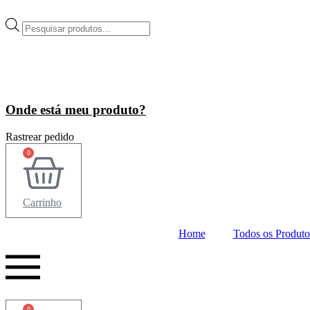
Ir
para
Pesquisar
o
produtos
conteúdo
Onde está meu produto?
Rastrear pedido
0
Carrinho
Home
Todos os Produto
0