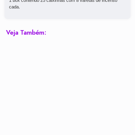
1 box contendo 25 caixinhas com 8 varetas de incenso
cada.
Veja Também: