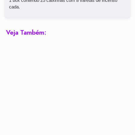
1 box contendo 25 caixinhas com 8 varetas de incenso
cada.
Veja Também: