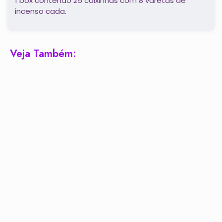
1 box contendo 25 caixinhas com 8 varetas de
incenso cada.
Veja Também: