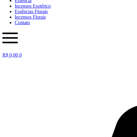
Essência
Incensos Esotérico
Essências Florais
Incensos Florais
Contato
R$
0,00
0