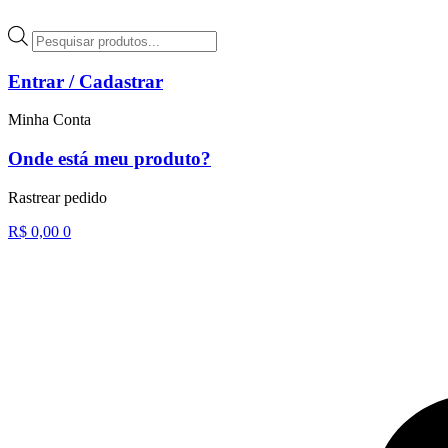
Ir
para
Pesquisar
o
produtos
conteúdo
Entrar / Cadastrar
Minha Conta
Onde está meu produto?
Rastrear pedido
R$
0,00
0