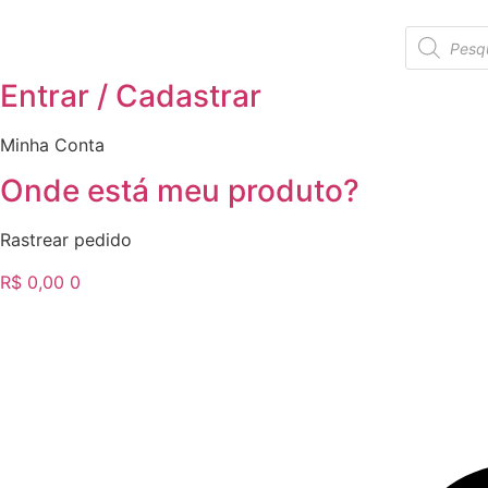
Ir
Pesquisar
para
produtos
o
Entrar / Cadastrar
conteúdo
Minha Conta
Onde está meu produto?
Rastrear pedido
R$
0,00
0