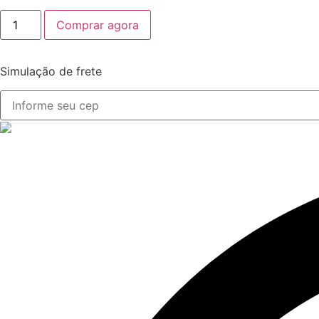
Essência
Comprar agora
Cipreste
quantidade
Simulação de frete