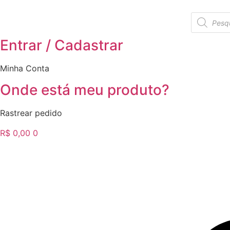
Ir
Pesquisar
para
produtos
o
Entrar / Cadastrar
conteúdo
Minha Conta
Onde está meu produto?
Rastrear pedido
R$
0,00
0