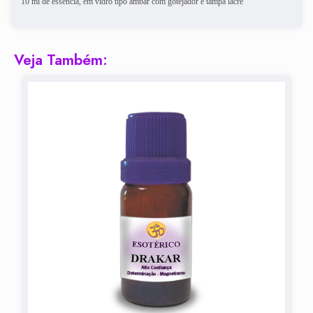
10 ml de essência, em vidro tipo ambar com gotejador e tampa lacre
Veja Também: