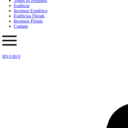
Todos os Produtos
Essência
Incensos Esotérico
Essências Florais
Incensos Florais
Contato
R$
0,00
0