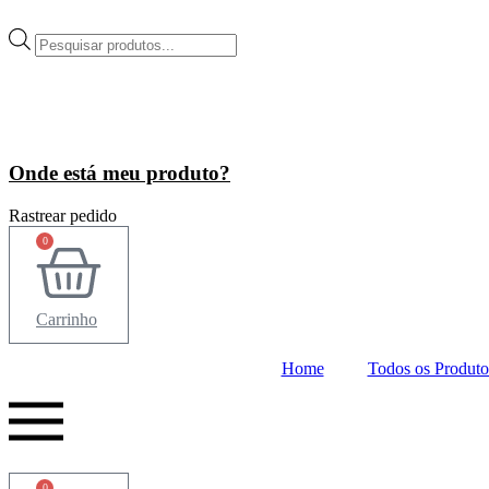
Ir
para
Pesquisar
o
produtos
conteúdo
Onde está meu produto?
Rastrear pedido
0
Carrinho
Home
Todos os Produto
0