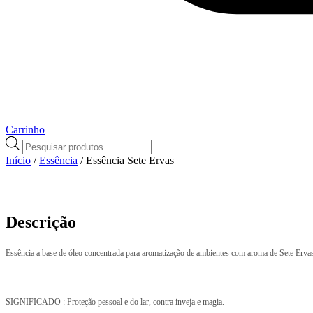
Carrinho
Pesquisar
produtos
Início
/
Essência
/ Essência Sete Ervas
Descrição
Essência a base de óleo concentrada para aromatização de ambientes com aroma de Sete Erva
SIGNIFICADO : Proteção pessoal e do lar, contra inveja e magia.