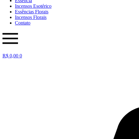
Essência
Incensos Esotérico
Essências Florais
Incensos Florais
Contato
R$
0,00
0