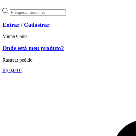
Ir
para
Pesquisar
o
produtos
conteúdo
Entrar / Cadastrar
Minha Conta
Onde está meu produto?
Rastrear pedido
R$
0,00
0