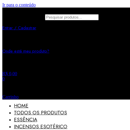
Ir para o conteúdo
Pesquisar produtos
Entrar / Cadastrar
Minha Conta
Onde está meu produto?
Rastrear pedido
R$
0,00
0
Carrinho
HOME
TODOS OS PRODUTOS
ESSÊNCIA
INCENSOS ESOTÉRICO