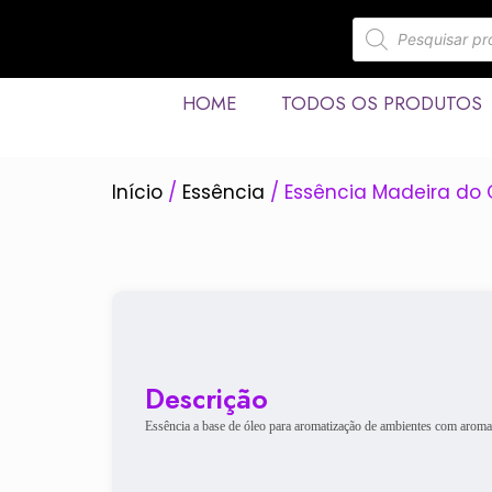
HOME
TODOS OS PRODUTOS
Início
/
Essência
/ Essência Madeira do 
Descrição
Essência a base de óleo para aromatização de ambientes com aroma