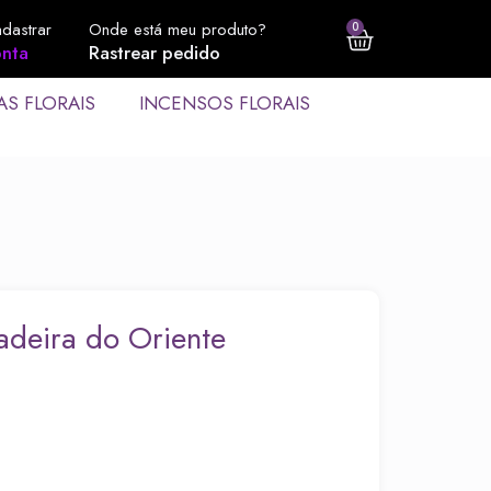
adastrar
Onde está meu produto?
0
nta
Rastrear pedido
AS FLORAIS
INCENSOS FLORAIS
adeira do Oriente