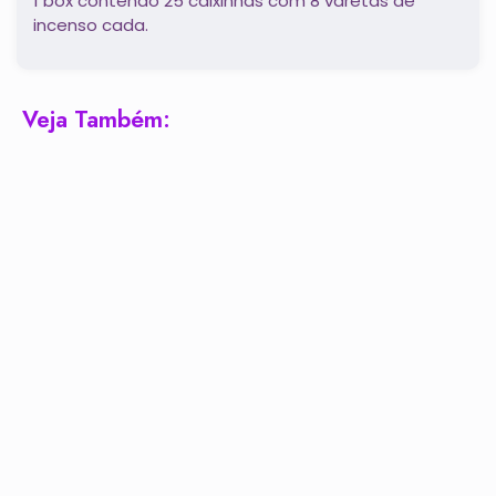
1 box contendo 25 caixinhas com 8 varetas de
incenso cada.
Veja Também: