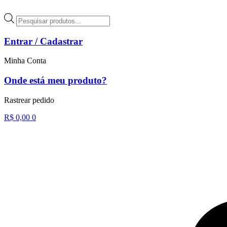
Ir
para
Pesquisar
o
produtos
conteúdo
Entrar / Cadastrar
Minha Conta
Onde está meu produto?
Rastrear pedido
R$
0,00
0