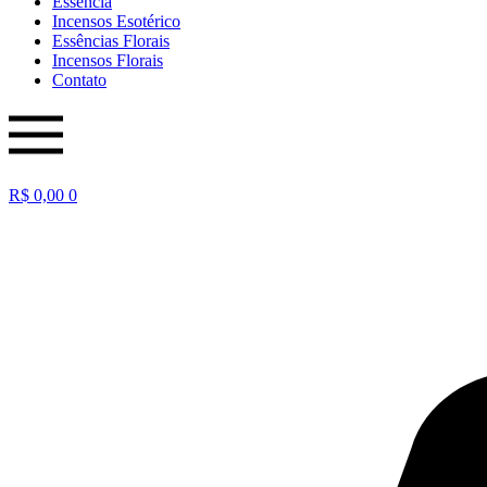
Essência
Incensos Esotérico
Essências Florais
Incensos Florais
Contato
R$
0,00
0