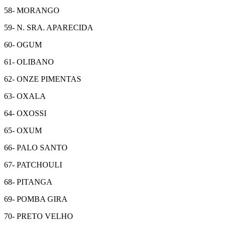
58- MORANGO
59- N. SRA. APARECIDA
60- OGUM
61- OLIBANO
62- ONZE PIMENTAS
63- OXALA
64- OXOSSI
65- OXUM
66- PALO SANTO
67- PATCHOULI
68- PITANGA
69- POMBA GIRA
70- PRETO VELHO