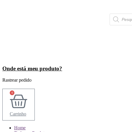
Ir
para
o
Pesquisar
produtos
conteúdo
Onde está meu produto?
Rastrear pedido
0
Carrinho
Home