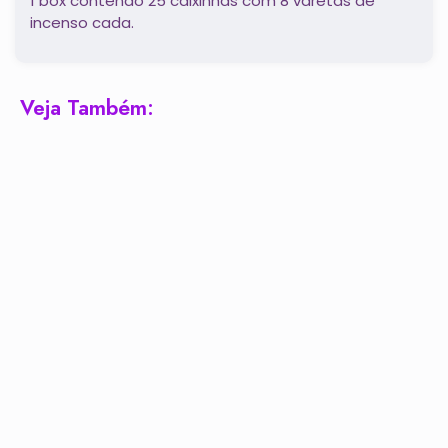
1 box contendo 25 caixinhas com 8 varetas de
incenso cada.
Veja Também: