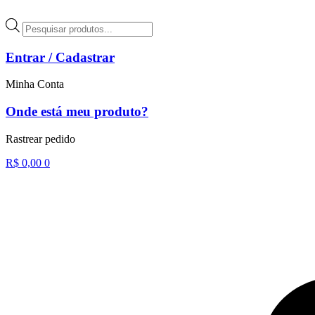
Ir
para
Pesquisar
o
produtos
conteúdo
Entrar / Cadastrar
Minha Conta
Onde está meu produto?
Rastrear pedido
R$
0,00
0