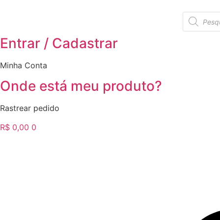
Ir
Pesquisar
para
produtos
o
Entrar / Cadastrar
conteúdo
Minha Conta
Onde está meu produto?
Rastrear pedido
R$
0,00
0